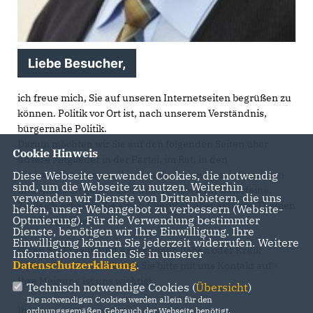
Liebe Besucher,
ich freue mich, Sie auf unseren Internetseiten begrüßen zu
können. Politik vor Ort ist, nach unserem Verständnis,
bürgernahe Politik.
Darum möchten wir Sie auf den folgenden Seiten über
Cookie Hinweis
unsere Mitglieder in der Partei, im Rat, in den
Kreisvertretungen und in den Vereinigungen informieren
Diese Webseite verwendet Cookies, die notwendig
sind, um die Webseite zu nutzen. Weiterhin
und Auskunft geben über unsere Arbeit für Osterfeine.
verwenden wir Dienste von Drittanbietern, die uns
Zugleich erhalten Sie einen Überblick über aktuelle Themen
helfen, unser Webangebot zu verbessern (Website-
Optmierung). Für die Verwendung bestimmter
und Ereignisse.
Dienste, benötigen wir Ihre Einwilligung. Ihre
Einwilligung können Sie jederzeit widerrufen. Weitere
Wenn Sie Fragen und Anregungen haben oder Kritik
Informationen finden Sie in unserer
Datenschutzerklärung
.
äußern möchten, nehmen Sie bitte mit uns Kontakt auf -
Ihre Meinung ist uns wichtig!
Technisch notwendige Cookies (
Übersicht
)
Die notwendigen Cookies werden allein für den
Ihr
ordnungsgemäßen Gebrauch der Webseite benötigt.