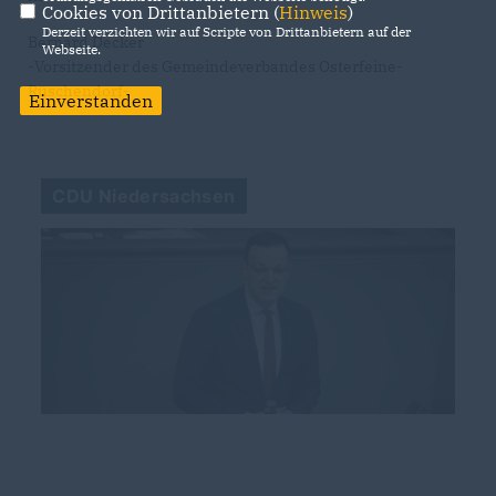
Cookies von Drittanbietern (
Hinweis
)
Derzeit verzichten wir auf Scripte von Drittanbietern auf der
Bernard Decker
Webseite.
-Vorsitzender des Gemeindeverbandes Osterfeine-
Rüschendorf-
Einverstanden
CDU Niedersachsen