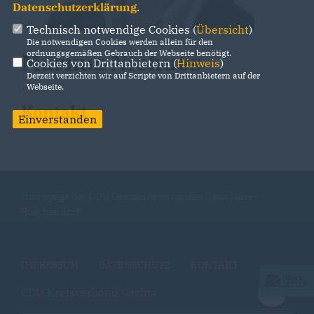
Datenschutzerklärung
.
Technisch notwendige Cookies (
Übersicht
)
Die notwendigen Cookies werden allein für den
ordnungsgemäßen Gebrauch der Webseite benötigt.
Markus Niehues
Cookies von Drittanbietern (
Hinweis
)
Derzeit verzichten wir auf Scripte von Drittanbietern auf der
Webseite.
Kontakt
Einverstanden
Homepage des CDU Gemeindeverbandes Osterfeine-
Rüschendorf
IMPRESSUM
DATENSCHUTZ
KONTAKT
CDU Kreisverband Vechta